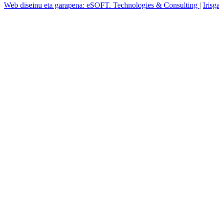
Web diseinu eta garapena: eSOFT. Technologies & Consulting
|
Irisg