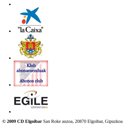
© 2009 CD Elgoibar
San Roke auzoa, 20870 Elgoibar, Gipuzkoa