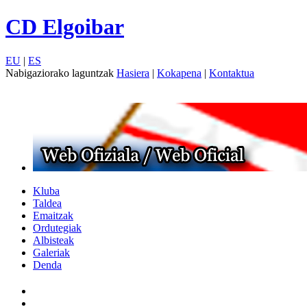
CD Elgoibar
EU
|
ES
Nabigaziorako laguntzak
Hasiera
|
Kokapena
|
Kontaktua
Kluba
Taldea
Emaitzak
Ordutegiak
Albisteak
Galeriak
Denda