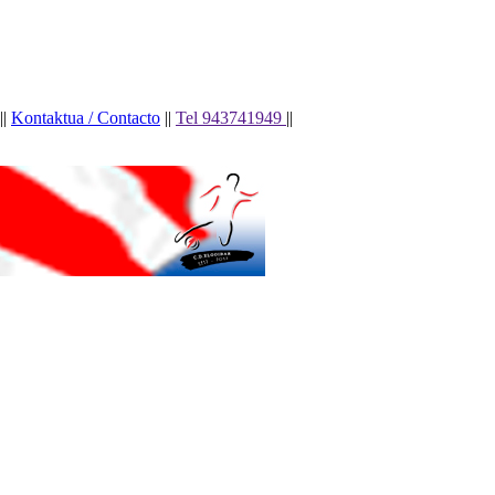
||
Kontaktua / Contacto
||
Tel 943741949
||