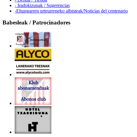
- Iradokizunak / Sugerencias
-Ehungarren urteurreneko albisteak/Noticias del centenario
Babesleak / Patrocinadores