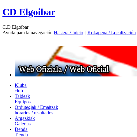
CD Elgoibar
C.D Elgoibar
Ayuda para la navegación
Hasiera / Inicio
||
Kokapena / Localización
Kluba
club
Taldeak
Equipos
Ordutegiak / Emaitzak
horarios / resultados
Argazkiak
Galerias
Denda
Tienda