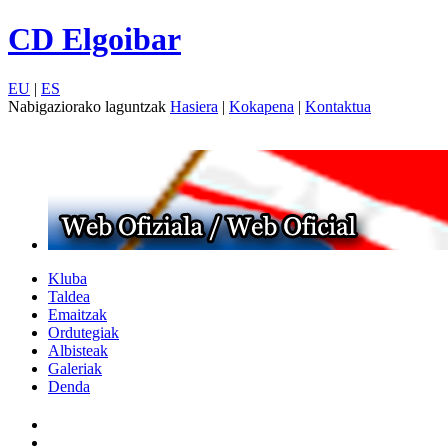
CD Elgoibar
EU
|
ES
Nabigaziorako laguntzak
Hasiera
|
Kokapena
|
Kontaktua
Kluba
Taldea
Emaitzak
Ordutegiak
Albisteak
Galeriak
Denda