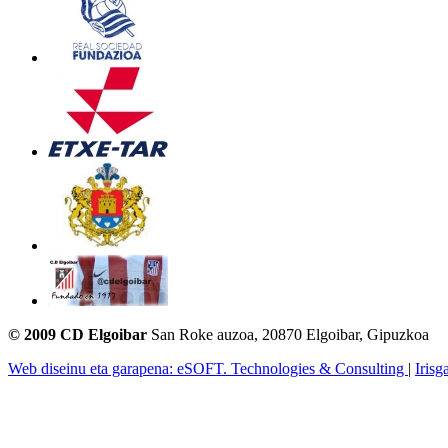
© 2009 CD Elgoibar
San Roke auzoa, 20870 Elgoibar, Gipuzkoa
Web diseinu eta garapena: eSOFT. Technologies & Consulting
|
Irisg