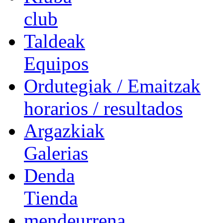
club
Taldeak
Equipos
Ordutegiak / Emaitzak
horarios / resultados
Argazkiak
Galerias
Denda
Tienda
mendeurrena