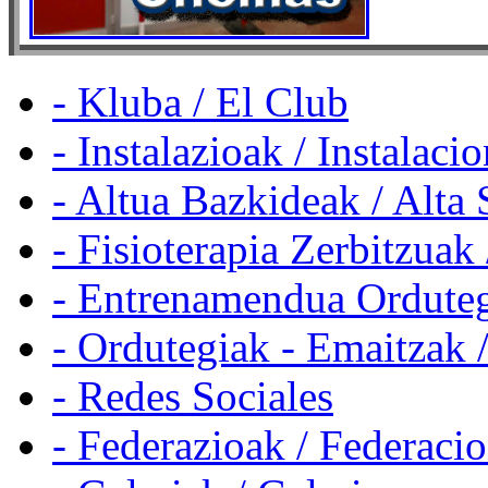
- Kluba / El Club
- Instalazioak / Instalaci
- Altua Bazkideak / Alta 
- Fisioterapia Zerbitzuak 
- Entrenamendua Orduteg
- Ordutegiak - Emaitzak 
- Redes Sociales
- Federazioak / Federaci