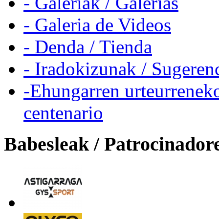
- Galeriak / Galerias
- Galeria de Videos
- Denda / Tienda
- Iradokizunak / Sugeren
-Ehungarren urteurreneko
centenario
Babesleak / Patrocinador