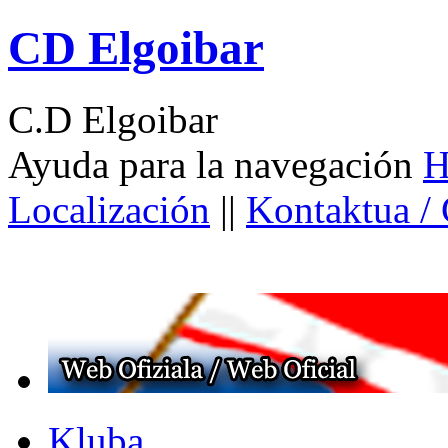
CD Elgoibar
C.D Elgoibar
Ayuda para la navegación
H
Localización
||
Kontaktua /
Kluba