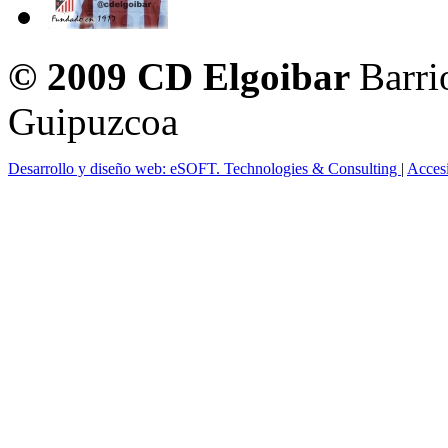
© 2009 CD Elgoibar
Barri
Guipuzcoa
Desarrollo y diseño web: eSOFT. Technologies & Consulting
|
Acces