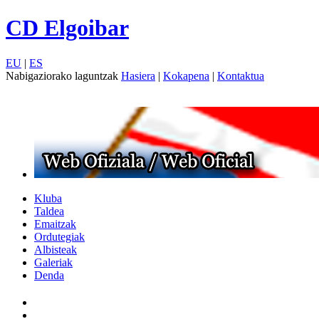
CD Elgoibar
EU
|
ES
Nabigaziorako laguntzak
Hasiera
|
Kokapena
|
Kontaktua
Kluba
Taldea
Emaitzak
Ordutegiak
Albisteak
Galeriak
Denda