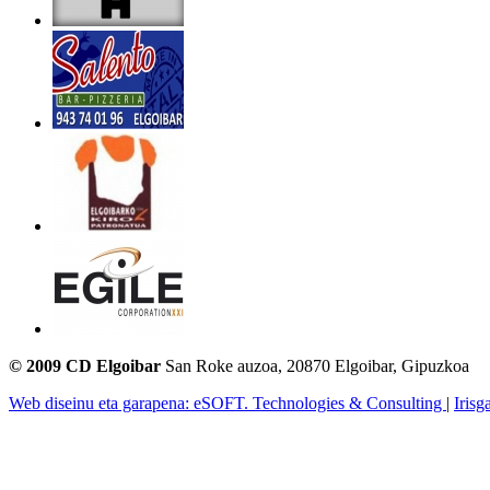
© 2009 CD Elgoibar
San Roke auzoa, 20870 Elgoibar, Gipuzkoa
Web diseinu eta garapena: eSOFT. Technologies & Consulting
|
Irisg