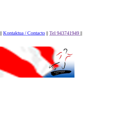
||
Kontaktua / Contacto
||
Tel 943741949
||