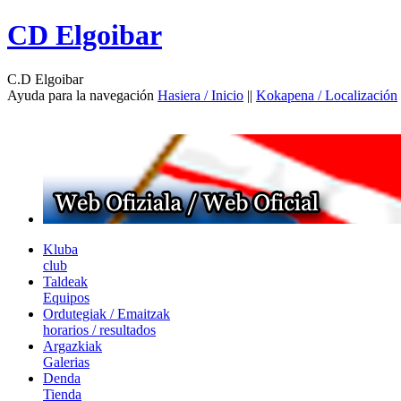
CD Elgoibar
C.D Elgoibar
Ayuda para la navegación
Hasiera / Inicio
||
Kokapena / Localización
Kluba
club
Taldeak
Equipos
Ordutegiak / Emaitzak
horarios / resultados
Argazkiak
Galerias
Denda
Tienda