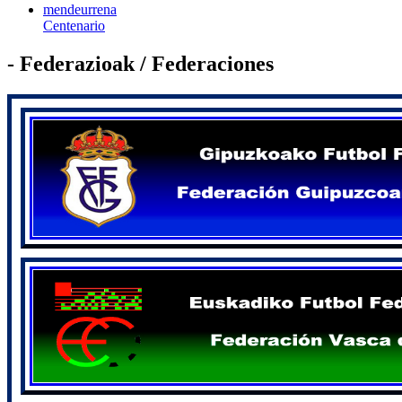
mendeurrena
Centenario
- Federazioak / Federaciones